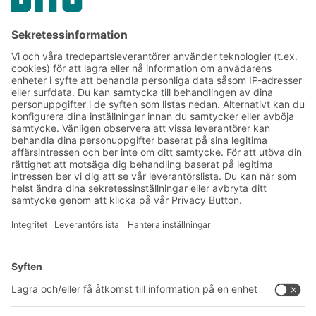
livsmedelssektorn
Prenumerera på vårt
nyhetsbrev:
Lager- och logistiknyheter
Exklusiva erbjudanden
Produktnyheter
Prenumerera på vårt
nyhetsbrev
Lösningar
Rådgivning & service
Intralogistiklösningar
Produktkatalog
Lådsystem
BITO PROJEKTGUIDE