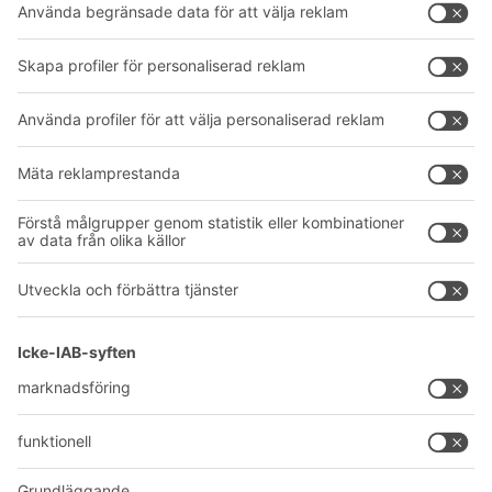
Hyllsystem
Nedladdningar
Transportsystem
Kontaktformulär
Våra tjänster
Företag
Följ oss
Om oss
Vårt globala nätverk
Våra produktionsanläggningar
A
BIT O
F
YOUR LIFE.
042-151 910