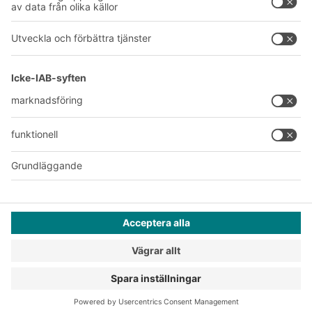
A
BIT O
F
YOUR LIFE.
042-151 910
© 2026 BITO-Lagertechnik Bittmann GmbH
Design och implementering
+ | LOUIS
INTERNET
Erbjudandet riktar sig till industri, hantverk, handel och fria
yrken för användning i självständig, professionell eller
kommersiell verksamhet.
Försäljnings- och leveransvillkor
Integritetspolicy
Juridisk information
Inställningar för sekretess