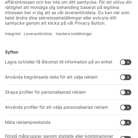
Produktnyheter
Prenumerera på vårt
nyhetsbrev
Lösningar
Rådgivning & service
Intralogistiklösningar
Produktkatalog
Lådsystem
BITO PROJEKTGUIDE
Hyllsystem
Nedladdningar
Transportsystem
Kontaktformulär
Våra tjänster
Företag
Följ oss
Om oss
Vårt globala nätverk
Våra produktionsanläggningar