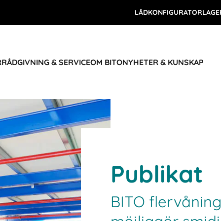
LÅDKONFIGURATOR
LAGE
R
RÅDGIVNING & SERVICE
OM BITO
NYHETER & KUNSKAP
Publikat
BITO flervåning