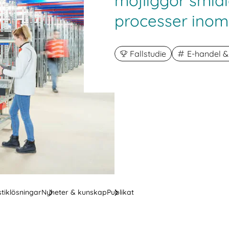
möjliggör smidi
processer inom 
Fallstudie
E-handel &
stiklösningar
Nyheter & kunskap
Publikat