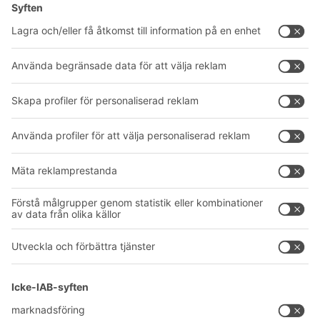
Lösningar
Rådgivning & service
Intralogistiklösningar
Produktkatalog
Lådsystem
BITO PROJEKTGUIDE
Hyllsystem
Nedladdningar
Transportsystem
Kontaktformulär
Våra tjänster
Företag
Följ oss
Om oss
Vårt globala nätverk
Våra produktionsanläggningar
A
BIT O
F
YOUR LIFE.