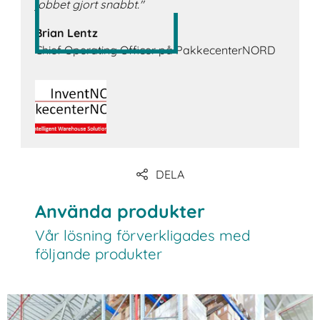
jobbet gjort snabbt."
Brian Lentz
Chief Operating Officer på PakkecenterNORD
DELA
Använda produkter
Vår lösning förverkligades med
följande produkter