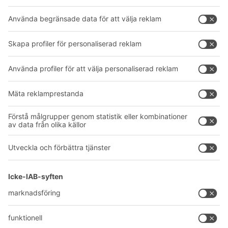
Lådsystem
BITO PROJEKTGUIDE
Hyllsystem
Nedladdningar
Transportsystem
Kontaktformulär
Våra tjänster
Företag
Följ oss
Om oss
Vårt globala nätverk
Våra produktionsanläggningar
A
BIT O
F
YOUR LIFE.