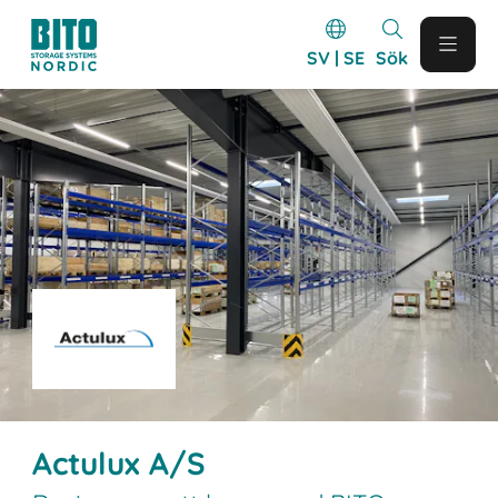
SV | SE
Sök
Actulux A/S