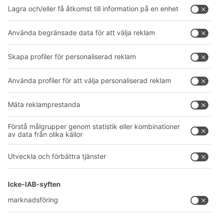
Intralogistiklösningar
Produktkatalog
Lådsystem
BITO PROJEKTGUIDE
Hyllsystem
Nedladdningar
Transportsystem
Kontaktformulär
Våra tjänster
Företag
Följ oss
Om oss
Vårt globala nätverk
Våra produktionsanläggningar
A
BIT O
F
YOUR LIFE.