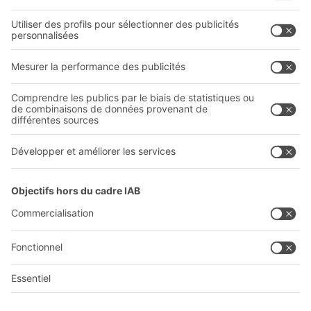
Entreprise
Follow us
Qui sommes-nous ?
Sites internationaux
Sites de production
Carrières
A
BIT O
F
YOUR LIFE.
+41 41 790 20 64
© 2026 BITO-Lagertechnik Bittmann GmbH
Conception et réalisation
+ | LOUIS
INTERNET