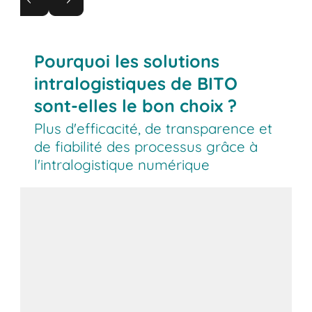
Localisez vos bacs en temps réel et réduisez les
temps de recherche jusqu'à 70 %. Grâce au GPS
et à la détection des zones, les déplacements
Pourquoi les solutions
sont immédiatement visibles.
intralogistiques de BITO
sont-elles le bon choix ?
Plus d'efficacité, de transparence et
de fiabilité des processus grâce à
l'intralogistique numérique