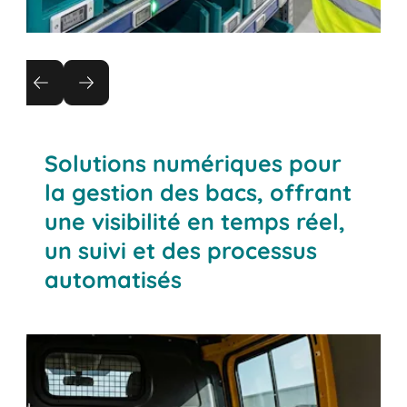
Numérisation des rayonnages
dynamiques
Numérisez vos rayonnages dynamiques avec les
systèmes pick-to-light et put-to-light. Jusqu'à 15
Solutions numériques pour
% plus de performance et des processus FIFO
la gestion des bacs, offrant
sans erreur, sans travaux de réaménagement.
une visibilité en temps réel,
un suivi et des processus
automatisés