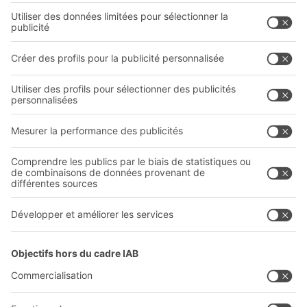
Systèmes de rayonnages
Systèmes de transport interne
Prestations de service
Entreprise
Follow us
Qui sommes-nous ?
Sites internationaux
Sites de production
Carrières
A
BIT O
F
YOUR LIFE.