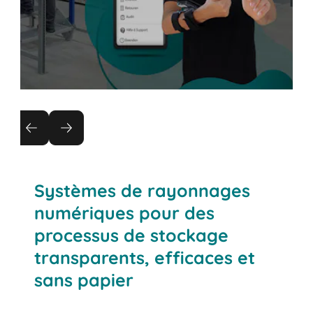
Gestion d'entrepôt
Découvrez la numérisation, l'automatisation et
la logistique 4.0 avec le système de gestion
d'entrepôt BITO WMS.
Systèmes de rayonnages
numériques pour des
processus de stockage
transparents, efficaces et
sans papier