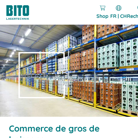
Shop
FR | CH
Rech
A
BIT O
F
BEVERAGE.
Commerce de gros de