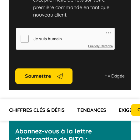
première commande en tant que
nouveau client.
Friendly Captcha
Soumettre
*
= Exigée
CHIFFRES CLÉS & DÉFIS
TENDANCES
EXIGENC
C
Abonnez-vous à la lettre
d'information de BITO :