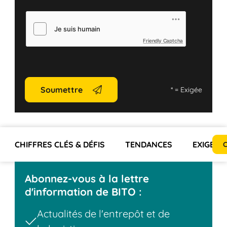
Friendly Captcha
Soumettre
*
= Exigée
CHIFFRES CLÉS & DÉFIS
TENDANCES
EXIGENC
C
Abonnez-vous à la lettre
d'information de BITO :
Actualités de l'entrepôt et de