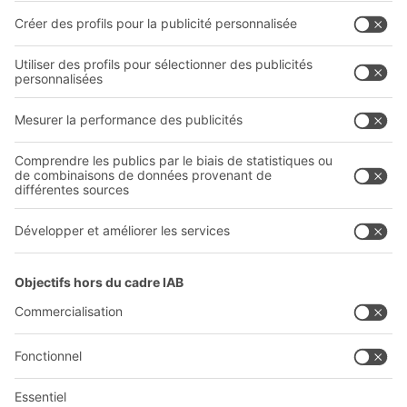
Prestations de service
Entreprise
Follow us
Qui sommes-nous ?
Sites internationaux
Sites de production
Carrières
A
BIT O
F
YOUR LIFE.
+41 41 790 20 64
© 2026 BITO-Lagertechnik Bittmann GmbH