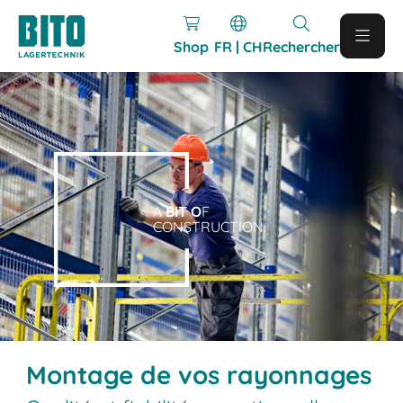
Shop
FR | CH
Rechercher
A
BIT O
F
CONSTRUCTION.
Montage de vos rayonnages