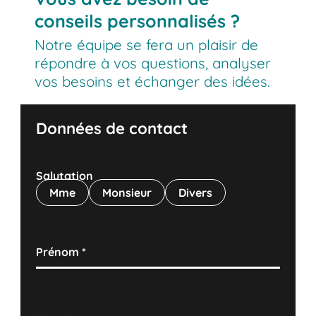
est soumise à des exigences strictes.
conseils personnalisés ?
BITO effectue des inspections de
Notre équipe se fera un plaisir de
rayonnages sur la base de ces directives.
répondre à vos questions, analyser
De nombreux types de rayonnages doivent
vos besoins et échanger des idées.
être inspectés tous les douze mois.
Données de contact
Salutation
Mme
Monsieur
Divers
Prénom
*