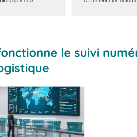
aires optimaux.
Documentation automati
onctionne le suivi numé
ogistique