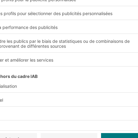
 n'est
Statut du cont
Visibilité complète sur 
Contenu et destination v
tiquement en fonction
x des étiquettes est