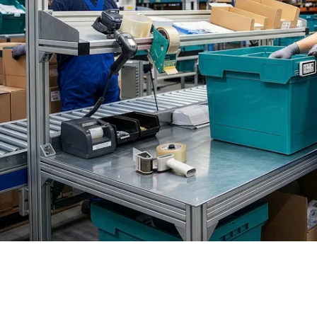
BIT O