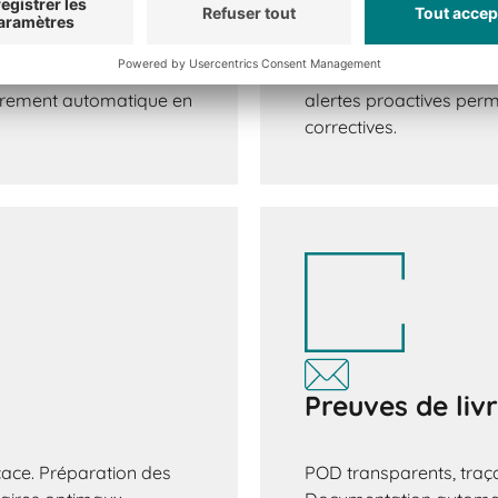
matisés
Détection imm
an manuel ni papier.
Les retards, les écarts 
ièrement automatique en
alertes proactives per
correctives.
Preuves de liv
icace. Préparation des
POD transparents, traça