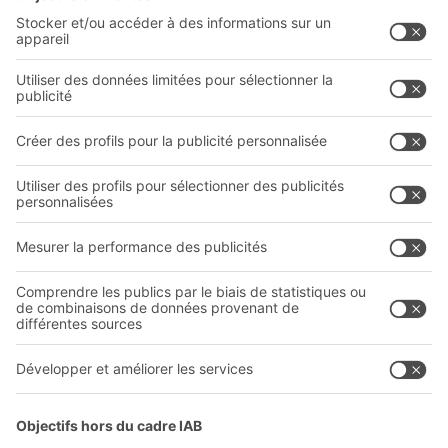
Solutions intralogistiques
Formulaire de contact
Bacs en matière plastique
Systèmes de rayonnages
Systèmes de transport interne
Prestations de service
Entreprise
Follow us
Qui sommes-nous ?
Sites internationaux
Sites de production
Carrières
A
BIT O
F
YOUR LIFE.