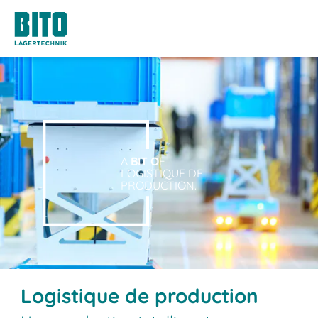
A
BIT O
F
LOGISTIQUE DE
PRODUCTION.
Logistique de production