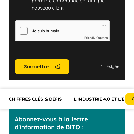
première commande en tant que
nouveau client.
Friendly Captcha
Soumettre
*
= Exigée
CHIFFRES CLÉS & DÉFIS
L'INDUSTRIE 4.0 ET L'ÉV
C
Abonnez-vous à la lettre
d'information de BITO :