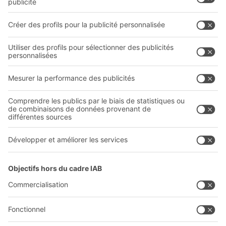
Systèmes de transport interne
Prestations de service
Entreprise
Follow us
Qui sommes-nous ?
Sites internationaux
Sites de production
Carrières
A
BIT O
F
YOUR LIFE.
+41 41 790 20 64