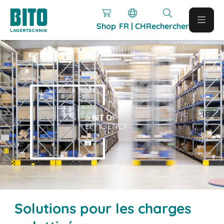
Shop
FR | CH
Rechercher
A
BIT O
F
EFFICIENCY
Solutions pour les charges