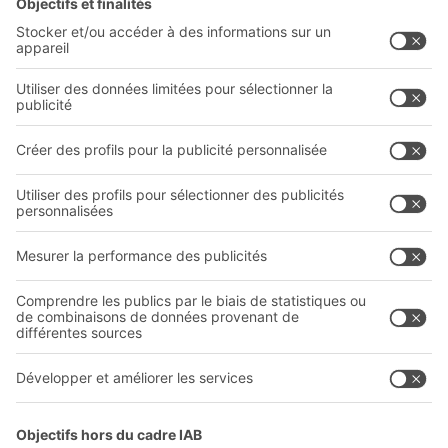
Solutions intralogistiques
Formulaire de contact
Bacs en matière plastique
Systèmes de rayonnages
Systèmes de transport interne
Prestations de service
Entreprise
Follow us
Qui sommes-nous ?
Sites internationaux
Sites de production
Carrières
A
BIT O
F
YOUR LIFE.