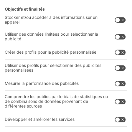
Solutions BITO
Conseils et services
Solutions intralogistiques
Formulaire de contact
Bacs en matière plastique
Systèmes de rayonnages
Systèmes de transport interne
Prestations de service
Entreprise
Follow us
Qui sommes-nous ?
Sites internationaux
Sites de production
Carrières
A
BIT O
F
YOUR LIFE.