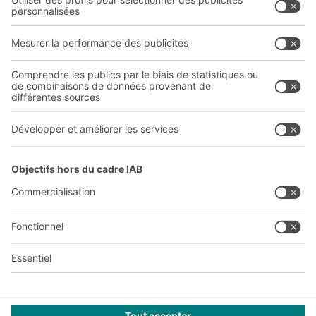
Qui sommes-nous ?
Sites internationaux
Sites de production
Carrières
A
BIT O
F
YOUR LIFE.
+41 41 790 20 64
© 2026 BITO-Lagertechnik Bittmann GmbH
Conception et réalisation
+ | LOUIS
INTERNET
Cette offre est destinée à l'industrie, à l'artisanat, au
commerce et aux professions libérales pour une utilisation