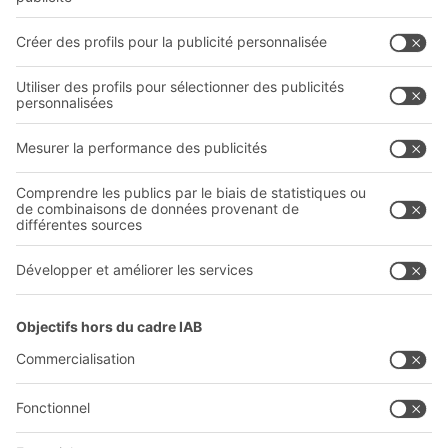
Systèmes de transport interne
Prestations de service
Entreprise
Follow us
Qui sommes-nous ?
Sites internationaux
Sites de production
Carrières
A
BIT O
F
YOUR LIFE.
+41 41 790 20 64
© 2026 BITO-Lagertechnik Bittmann GmbH