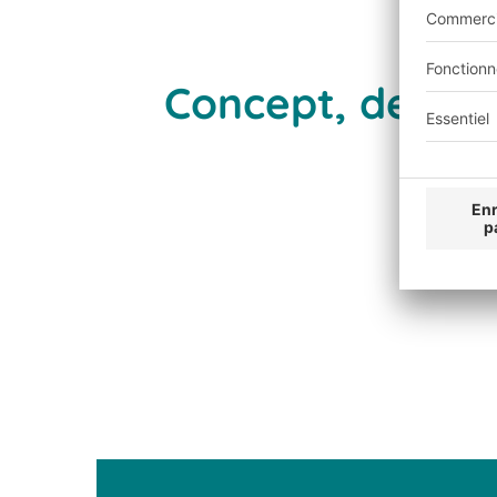
Concept, design 
info
@
louis
.
info
www.louis.info