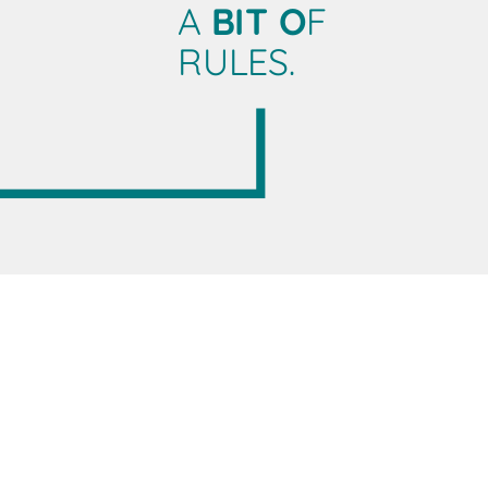
A
BIT O
F
RULES.