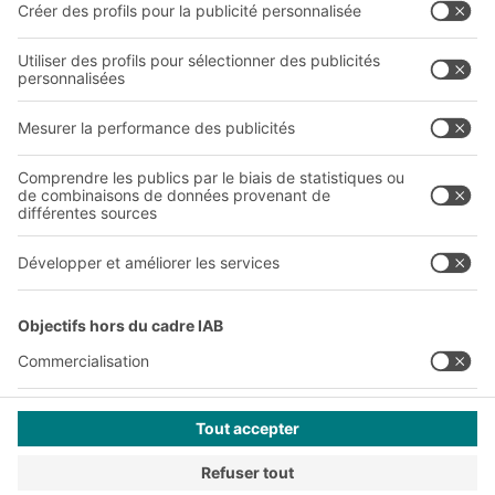
Sites de production
Carrières
A
BIT O
F
YOUR LIFE.
+41 41 790 20 64
© 2026 BITO-Lagertechnik Bittmann GmbH
Conception et réalisation
+ | LOUIS
INTERNET
Cette offre est destinée à l'industrie, à l'artisanat, au
commerce et aux professions libérales pour une utilisation
dans le cadre d'une activité indépendante, professionnelle ou
commerciale.