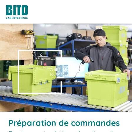
A
BIT O
F
KOMMISSIONIEREN.
Préparation de commandes