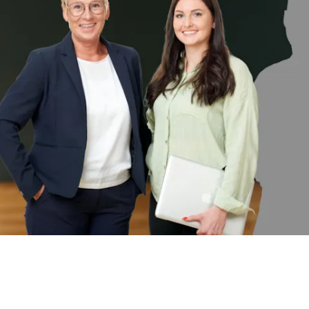
BIT O