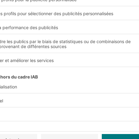
Accepter
powered by
Usercentrics Consent Management Platform
sträger seit 1845
nsabilité sociale