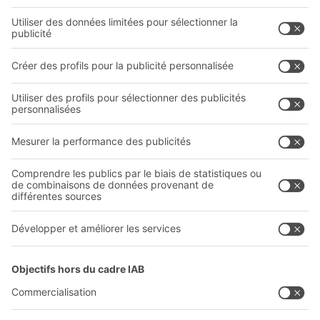
Bacs en matière plastique
Systèmes de rayonnages
Systèmes de transport interne
Prestations de service
Entreprise
Follow us
Qui sommes-nous ?
Sites internationaux
Sites de production
Carrières
A
BIT O
F
YOUR LIFE.