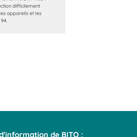
tion difficilement
es appareils et les
 94.
d'information de BITO :