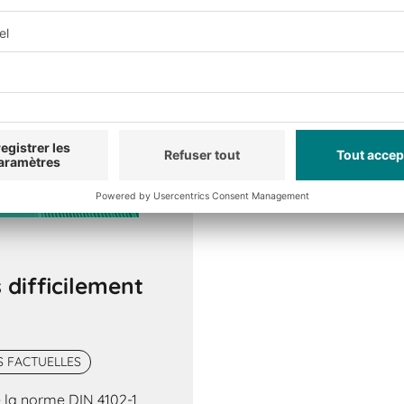
 difficilement
S FACTUELLES
e la norme DIN 4102-1