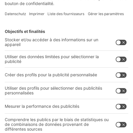
S'inscrire à la newsletter
Solutions BITO
Conseils et services
Solutions intralogistiques
Le PRO DE L‘ENTREPÔT
Bacs en matière plastique
LE PRO DU STOCKAGE
Systèmes de rayonnages
Documents à télécharger
Systèmes de transport interne
Formulaire de contact
Prestations de service
Entreprise
Follow us
Qui sommes-nous ?
Sites internationaux
Sites de production