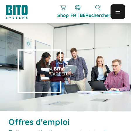
Shop
FR | BE
Rechercher
A
BIT O
F
CAREER.
Offres d'emploi