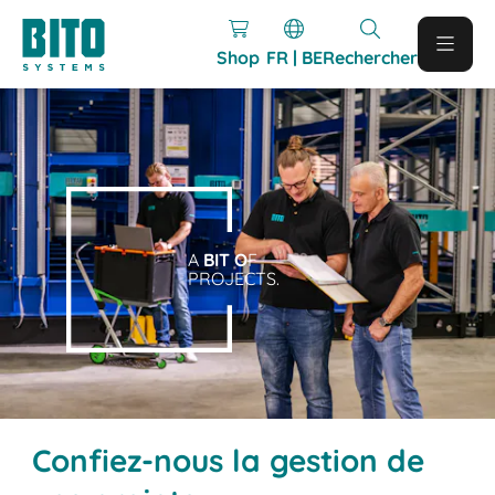
Shop
FR | BE
Rechercher
A
BIT O
F
PROJECTS.
Confiez-nous la gestion de