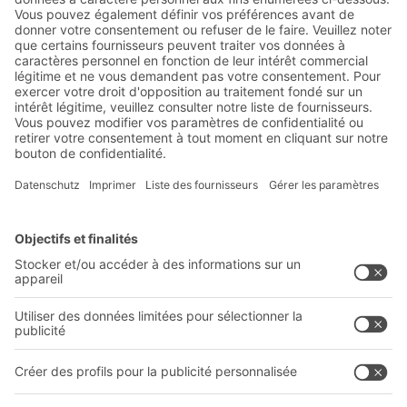
d'information de BITO :
Actualités de l'entrepôt et de
la logistique
Réductions exclusives
Innovations
S'inscrire à la newsletter
Solutions BITO
Conseils et services
Solutions intralogistiques
Le PRO DE L‘ENTREPÔT
Bacs en matière plastique
LE PRO DU STOCKAGE
Systèmes de rayonnages
Documents à télécharger
Systèmes de transport interne
Formulaire de contact
Prestations de service