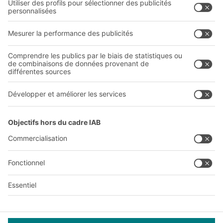
Entreprise
Follow us
Qui sommes-nous ?
Sites internationaux
Sites de production
A
BIT O
F
YOUR LIFE.
03 870 99 00
© 2026 BITO-Lagertechnik Bittmann GmbH
Conception et réalisation
+ | LOUIS
INTERNET
Cette offre est destinée à l'industrie, à l'artisanat, au
commerce et aux professions libérales pour une utilisation