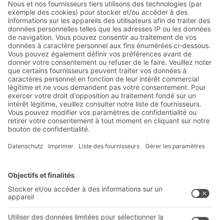
Abonnez-vous à la lettre
d'information de BITO :
Actualités de l'entrepôt et de
la logistique
Réductions exclusives
Innovations
S'inscrire à la newsletter
Solutions BITO
Conseils et services
Solutions intralogistiques
Le PRO DE L‘ENTREPÔT
Bacs en matière plastique
LE PRO DU STOCKAGE