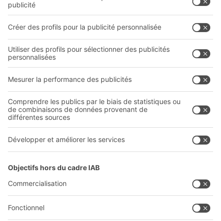
Systèmes de rayonnages
Documents à télécharger
Systèmes de transport interne
Formulaire de contact
Prestations de service
Entreprise
Follow us
Qui sommes-nous ?
Sites internationaux
Sites de production
A
BIT O
F
YOUR LIFE.
03 870 99 00