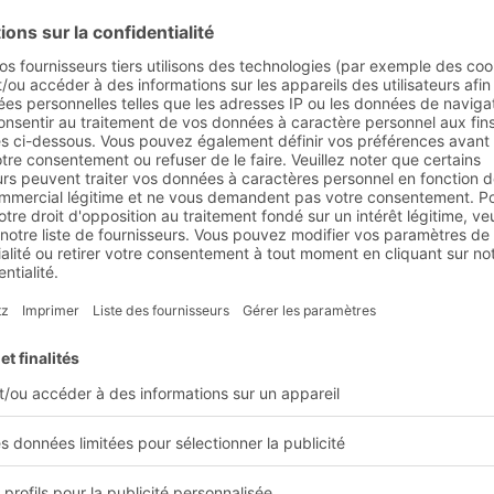
s le secteur de la vent
produits alimentaires
s et des aliments est confronté à différe
 normes de plus en plus strictes, l'aug
 changements de comportement des con