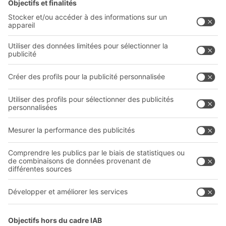
Solutions BITO
Conseils et services
Solutions intralogistiques
Le PRO DE L‘ENTREPÔT
Bacs en matière plastique
LE PRO DU STOCKAGE
Systèmes de rayonnages
Documents à télécharger
Systèmes de transport interne
Formulaire de contact
Prestations de service
Entreprise
Follow us
Qui sommes-nous ?
Sites internationaux
Sites de production
A
BIT O
F
YOUR LIFE.