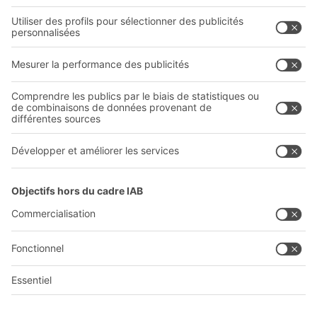
Entreprise
Follow us
Qui sommes-nous ?
Sites internationaux
Sites de production
A
BIT O
F
YOUR LIFE.
03 870 99 00
© 2026 BITO-Lagertechnik Bittmann GmbH
Conception et réalisation
+ | LOUIS
INTERNET
Cette offre est destinée à l'industrie, à l'artisanat, au