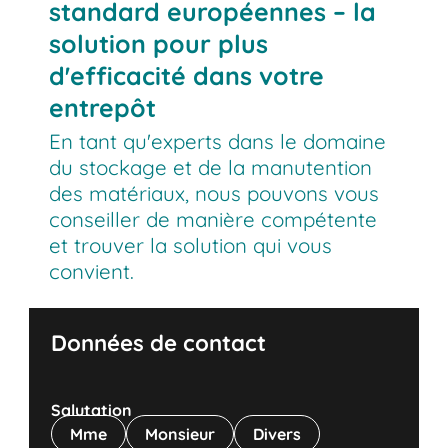
standard européennes – la
solution pour plus
d'efficacité dans votre
entrepôt
En tant qu'experts dans le domaine
du stockage et de la manutention
des matériaux, nous pouvons vous
conseiller de manière compétente
et trouver la solution qui vous
convient.
Données de contact
Salutation
Mme
Monsieur
Divers