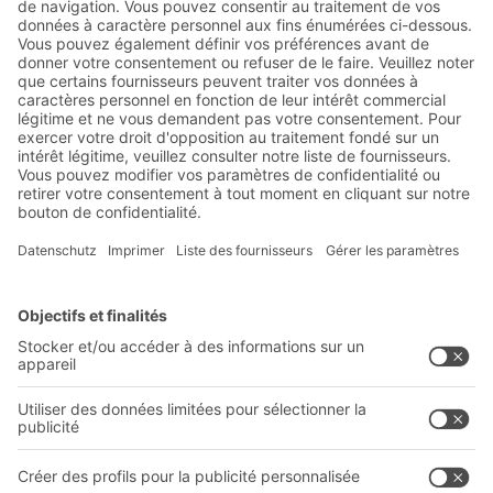
d'information de BITO :
Actualités de l'entrepôt et de
la logistique
Réductions exclusives
Innovations
S'inscrire à la newsletter
Solutions BITO
Conseils et services
Solutions intralogistiques
Le PRO DE L‘ENTREPÔT
Bacs en matière plastique
LE PRO DU STOCKAGE
Systèmes de rayonnages
Documents à télécharger
Systèmes de transport interne
Formulaire de contact
Prestations de service