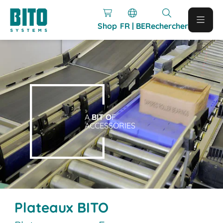
Shop
FR | BE
Rechercher
A
BIT O
F
ACCESSORIES
Plateaux BITO