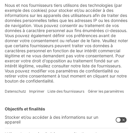
Abonnez-vous à la lettre
d'information de BITO :
Actualités de l'entrepôt et de
la logistique
Réductions exclusives
Innovations
S'inscrire à la newsletter
Solutions BITO
Conseils et services
Solutions intralogistiques
Le PRO DE L‘ENTREPÔT
Bacs en matière plastique
LE PRO DU STOCKAGE