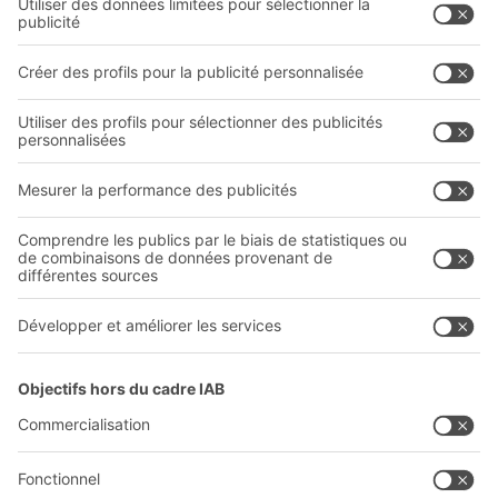
Systèmes de rayonnages
Documents à télécharger
Systèmes de transport interne
Formulaire de contact
Prestations de service
Entreprise
Follow us
Qui sommes-nous ?
Sites internationaux
Sites de production
A
BIT O
F
YOUR LIFE.
03 870 99 00