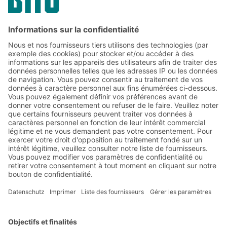
info
@
louis
.
info
www.louis.info
Abonnez-vous à la lettre
d'information de BITO :
Actualités de l'entrepôt et de
la logistique
Réductions exclusives
Innovations
S'inscrire à la newsletter