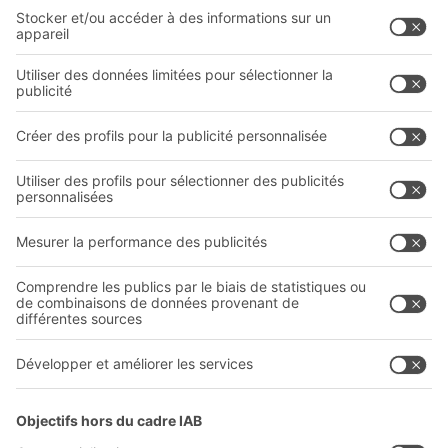
Solutions BITO
Conseils et services
Solutions intralogistiques
Le PRO DE L‘ENTREPÔT
Bacs en matière plastique
LE PRO DU STOCKAGE
Systèmes de rayonnages
Documents à télécharger
Systèmes de transport interne
Formulaire de contact
Prestations de service
Entreprise
Follow us
Qui sommes-nous ?
Sites internationaux
Sites de production
A
BIT O
F
YOUR LIFE.