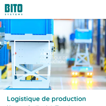
A
BIT O
F
LOGISTIQUE DE
PRODUCTION.
Logistique de production