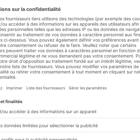
escriptifs
 risques