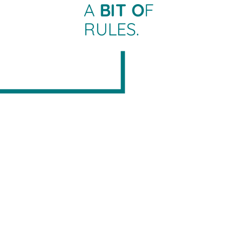
A
BIT O
F
RULES.