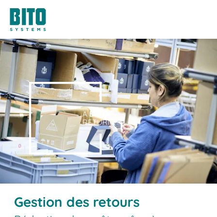
A
BIT O
F
RETURN.
Gestion des retours