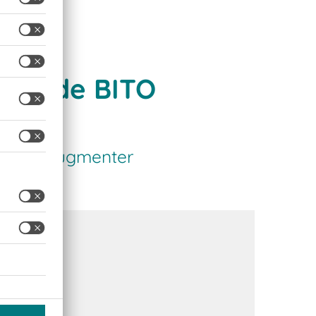
iques de BITO
té pour augmenter