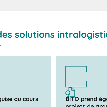
es solutions intralogist
é
quise au cours
BITO prend ég
projets de gra