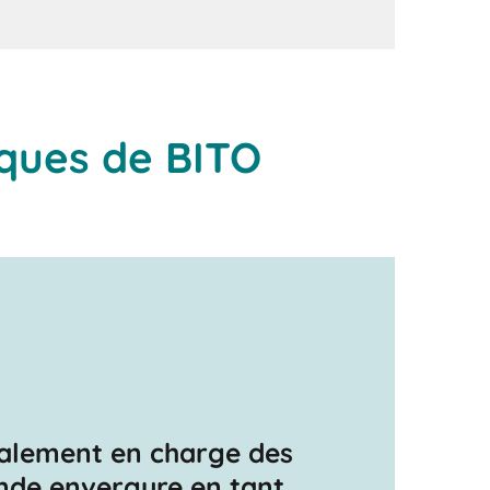
iques de BITO
alement en charge des
nde envergure en tant