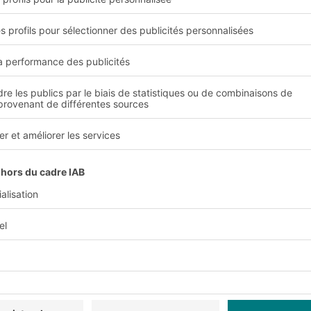
sation.
es solutions intralogist
x
 intralogistiques de la plus haute quali
oûts