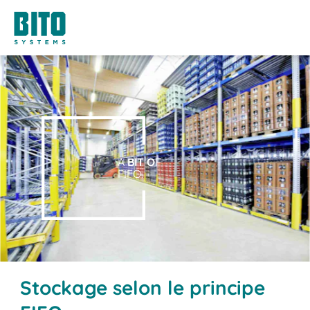
A
BIT O
F
FIFO.
Stockage selon le principe