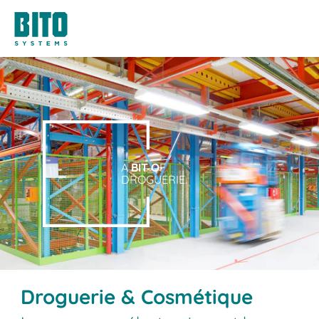
A
BIT O
F
DROGUERIE.
Droguerie & Cosmétique