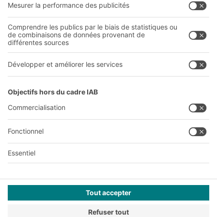
Sites internationaux
Sites de production
A
BIT O
F
YOUR LIFE.
03 870 99 00
© 2026 BITO-Lagertechnik Bittmann GmbH
Conception et réalisation
+ | LOUIS
INTERNET
Cette offre est destinée à l'industrie, à l'artisanat, au
commerce et aux professions libérales pour une utilisation
dans le cadre d'une activité indépendante, professionnelle ou
commerciale.