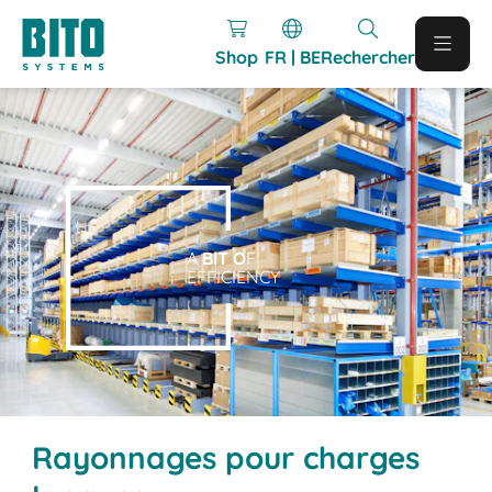
Shop
FR | BE
Rechercher
A
BIT O
F
EFFICIENCY
Rayonnages pour charges