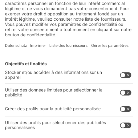
la logistique
Réductions exclusives
Innovations
S'inscrire à la newsletter
Solutions BITO
Conseils et services
Solutions intralogistiques
Le PRO DE L‘ENTREPÔT
Bacs en matière plastique
LE PRO DU STOCKAGE
Systèmes de rayonnages
Documents à télécharger
Systèmes de transport interne
Formulaire de contact
Prestations de service
Entreprise
Follow us
Qui sommes-nous ?