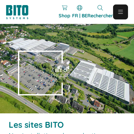
Shop
FR | BE
Rechercher
A
BIT O
F
PRODUCTIE.
Les sites BITO