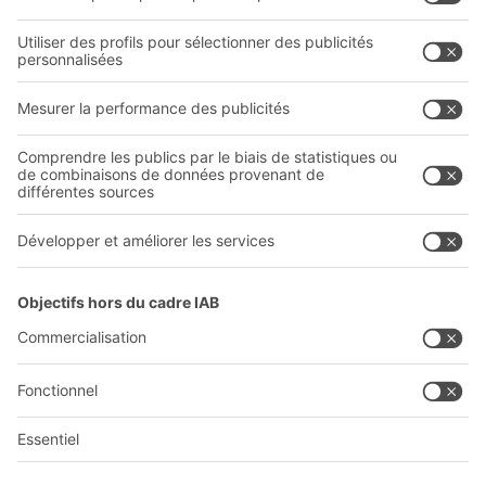
Prestations de service
Entreprise
Follow us
Qui sommes-nous ?
Sites internationaux
Sites de production
A
BIT O
F
YOUR LIFE.
03 870 99 00
© 2026 BITO-Lagertechnik Bittmann GmbH
Conception et réalisation
+ | LOUIS
INTERNET