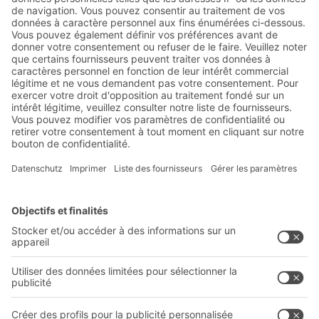
Abonnez-vous à la lettre
d'information de BITO :
Actualités de l'entrepôt et de
la logistique
Réductions exclusives
Innovations
S'inscrire à la newsletter
Solutions BITO
Conseils et services
Solutions intralogistiques
Le PRO DE L‘ENTREPÔT
Bacs en matière plastique
LE PRO DU STOCKAGE
Systèmes de rayonnages
Documents à télécharger
Systèmes de transport interne
Formulaire de contact