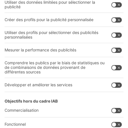
Systèmes de rayonnages
Systèmes de transport interne
Prestations de service
Entreprise
Follow us
Qui sommes-nous ?
Sites internationaux
Sites de production
Carrières
A
BIT O
F
YOUR LIFE.
+41 41 790 20 64