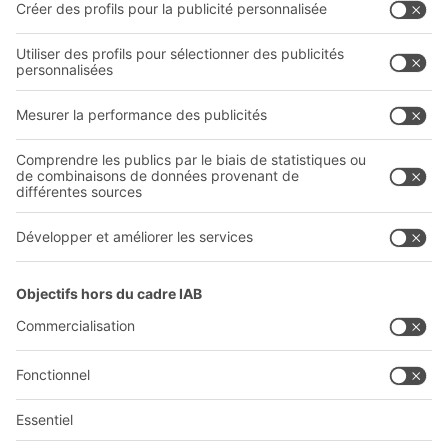
Entreprise
Follow us
Qui sommes-nous ?
Sites internationaux
Sites de production
Carrières
A
BIT O
F
YOUR LIFE.
+41 41 790 20 64
© 2026 BITO-Lagertechnik Bittmann GmbH
Conception et réalisation
+ | LOUIS
INTERNET