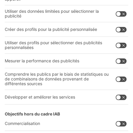
Bacs en matière plastique
Systèmes de rayonnages
Systèmes de transport interne
Prestations de service
Entreprise
Follow us
Qui sommes-nous ?
Sites internationaux
Sites de production
Carrières
A
BIT O
F
YOUR LIFE.