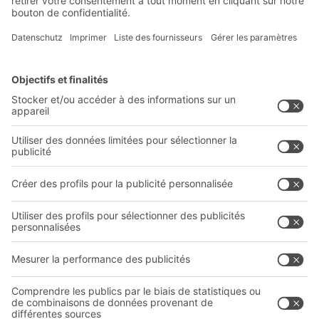
S'inscrire à la newsletter
Solutions BITO
Conseils et services
Solutions intralogistiques
Le PRO DE L‘ENTREPÔT
Bacs en matière plastique
LE PRO DU STOCKAGE
Systèmes de rayonnages
Documents à télécharger
Systèmes de transport interne
Formulaire de contact
Prestations de service
Entreprise
Follow us
Qui sommes-nous ?
Sites internationaux
Sites de production