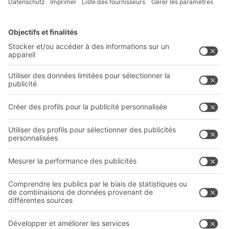
Solutions BITO
Conseils et services
Solutions intralogistiques
Le PRO DE L‘ENTREPÔT
Bacs en matière plastique
LE PRO DU STOCKAGE
Systèmes de rayonnages
Documents à télécharger
Systèmes de transport interne
Formulaire de contact
Prestations de service
Entreprise
Follow us
Qui sommes-nous ?
Sites internationaux
Sites de production
A
BIT O
F
YOUR LIFE.