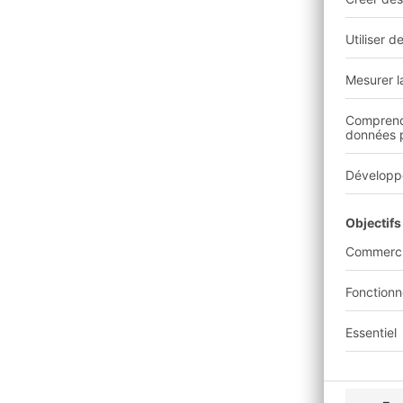
Il convient d'éviter d
les corps à la terre.
Il faut également évit
lentement, par exempl