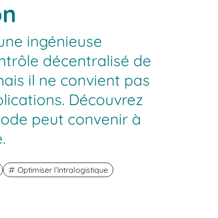
on
une ingénieuse
trôle décentralisé de
ais il ne convient pas
plications. Découvrez
thode peut convenir à
.
Optimiser l’intralogistique