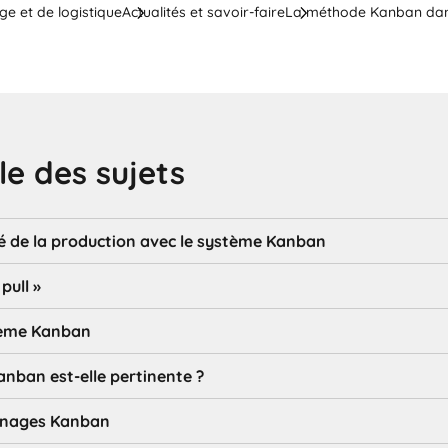
ge et de logistique
Actualités et savoir-faire
La méthode Kanban dans 
e des sujets
é de la production avec le système Kanban
pull »
tème Kanban
nban est-elle pertinente ?
nnages Kanban