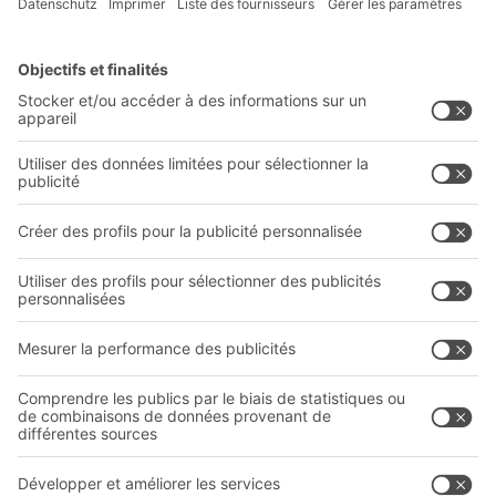
Solutions
Conseils & Services
Solutions intralogistiques
Formulaire de contact
Bacs en plastique
Systèmes de rayonnages
Systèmes de transport
Prestations de service
Entreprise
Follow us
Qui sommes-nous ?
Sites internationaux
Sites de production
A
BIT O
F
YOUR LIFE.