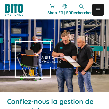
Shop
FR | FR
Rechercher
A
BIT O
F
PROJECTS.
Confiez-nous la gestion de