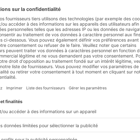
t
té à
asin
dent à toutes les
aines du stockage et de
entrepôts à navette.
é à une utilisation dans
 longueur renforcés et
lacement sans problème