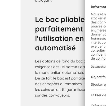
attrayant.
Le bac pliable EQ es
parfaitement adap
l'utilisation en mag
automatisé
Les options de fond du bac pliable répon
exigences des utilisateurs dans les dom
la manutention automatisés ou dans les 
De ce fait, le bac est parfaitement adapt
des entrepôts automatisés. Les bords en
les coins arrondis garantissent un dép
sur des convoyeurs.