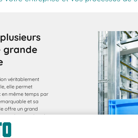
plusieurs
e grande
e
tion véritablement
ble, elle permet
nc en même temps par
remarquable et sa
e offre un grand
ne utilisation dans les
ompensée à plusieurs
nelle et son design